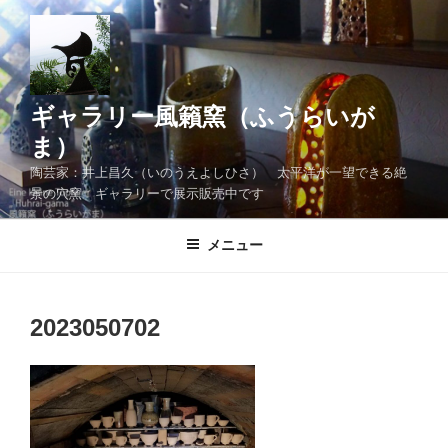
コ
ン
テ
ン
ツ
ギャラリー風籟窯（ふうらいが
へ
ま）
ス
陶芸家：井上昌久（いのうえよしひさ） 太平洋が一望できる絶
キ
景の穴窯 ギャラリーで展示販売中です
ッ
プ
メニュー
2023050702