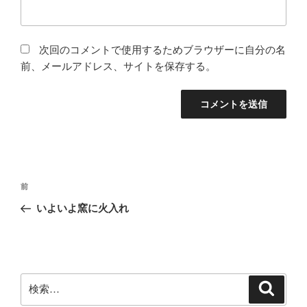
次回のコメントで使用するためブラウザーに自分の名
前、メールアドレス、サイトを保存する。
投
前
前
稿
の
いよいよ窯に火入れ
ナ
投
ビ
稿
ゲ
ー
検
検
シ
索
索: