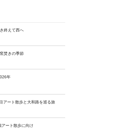
焚き終えて西へ
も窯焚きの季節
026年
1回目アート散歩と大和路を巡る旅
鶴アート散歩に向け