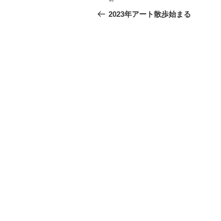
前
稿
の
2023年アート散歩始まる
投
ナ
稿
ビ
ゲ
ー
シ
ョ
ン