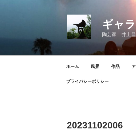
コ
ン
テ
ギャラ
ン
ツ
陶芸家：井上昌
へ
ス
キ
ッ
ホーム
風景
作品
ア
プ
プライバシーポリシー
20231102006