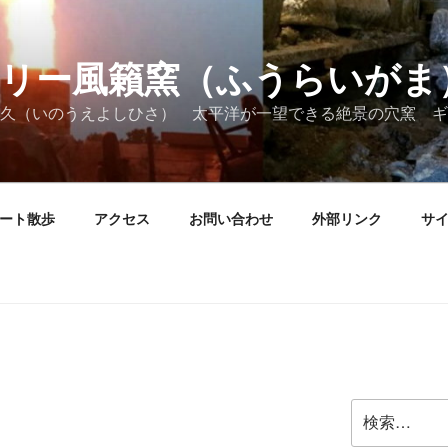
リー風籟窯（ふうらいがま
久（いのうえよしひさ） 太平洋が一望できる絶景の穴窯 ギ
ート散歩
アクセス
お問い合わせ
外部リンク
サ
検
索: