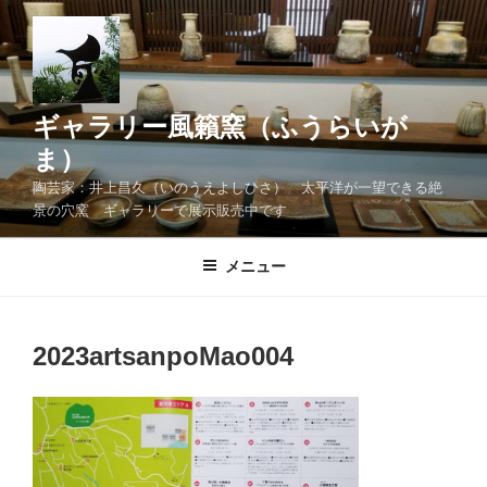
コ
ン
テ
ン
ツ
ギャラリー風籟窯（ふうらいが
へ
ま）
ス
陶芸家：井上昌久（いのうえよしひさ） 太平洋が一望できる絶
キ
景の穴窯 ギャラリーで展示販売中です
ッ
プ
メニュー
2023artsanpoMao004