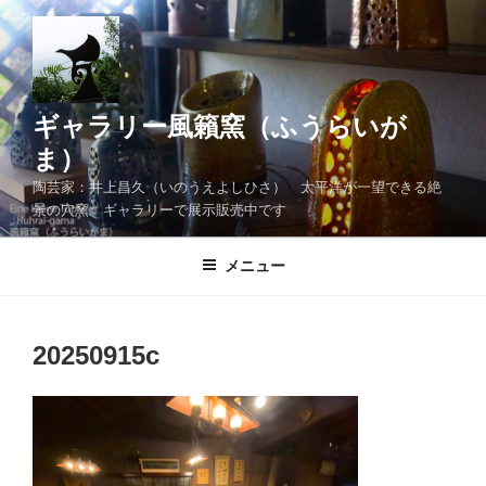
コ
ン
テ
ン
ツ
ギャラリー風籟窯（ふうらいが
へ
ま）
ス
陶芸家：井上昌久（いのうえよしひさ） 太平洋が一望できる絶
キ
景の穴窯 ギャラリーで展示販売中です
ッ
プ
メニュー
20250915c