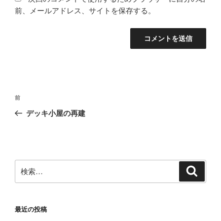
前、メールアドレス、サイトを保存する。
投
前
前
稿
の
デッキ小屋の再建
ナ
投
ビ
稿
ゲ
ー
検
検
シ
索
索:
ョ
ン
最近の投稿