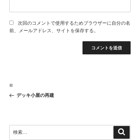
次回のコメントで使用するためブラウザーに自分の名
前、メールアドレス、サイトを保存する。
投
前
前
稿
の
デッキ小屋の再建
ナ
投
ビ
稿
ゲ
ー
検
検
シ
索
索: