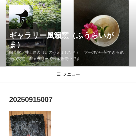
コ
ン
テ
ン
ツ
ギャラリー風籟窯（ふうらいが
へ
ま）
ス
陶芸家：井上昌久（いのうえよしひさ） 太平洋が一望できる絶
キ
景の穴窯 ギャラリーで展示販売中です
ッ
プ
メニュー
20250915007