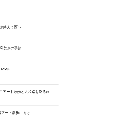
焚き終えて西へ
も窯焚きの季節
026年
1回目アート散歩と大和路を巡る旅
鶴アート散歩に向け