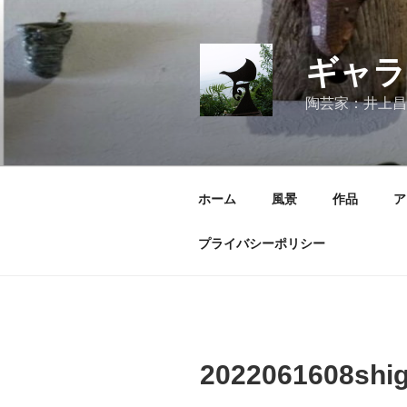
コ
ン
テ
ギャラ
ン
ツ
陶芸家：井上昌
へ
ス
キ
ッ
ホーム
風景
作品
ア
プ
プライバシーポリシー
2022061608shig