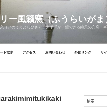
リー風籟窯（ふうらいがま
久（いのうえよしひさ） 太平洋が一望できる絶景の穴窯 ギ
ート散歩
アクセス
お問い合わせ
外部リンク
サ
arakimimitukikaki
検
索: