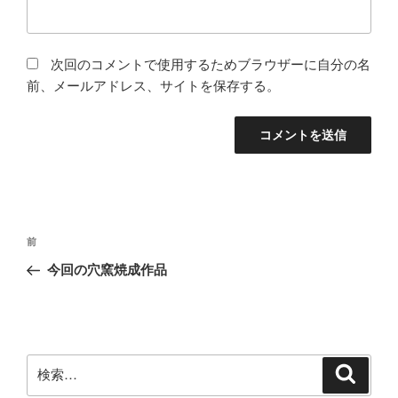
次回のコメントで使用するためブラウザーに自分の名
前、メールアドレス、サイトを保存する。
投
前
前
稿
の
今回の穴窯焼成作品
ナ
投
ビ
稿
ゲ
ー
検
検
シ
索
索: