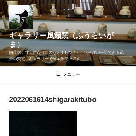
コ
ン
テ
ン
ツ
ギャラリー風籟窯（ふうらいが
へ
ま）
ス
陶芸家：井上昌久（いのうえよしひさ） 太平洋が一望できる絶
キ
景の穴窯 ギャラリーで展示販売中です
ッ
プ
メニュー
2022061614shigarakitubo