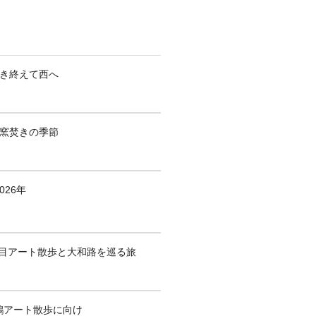
焚き終えて西へ
も窯焚きの季節
026年
1回目アート散歩と大和路を巡る旅
鶴アート散歩に向け