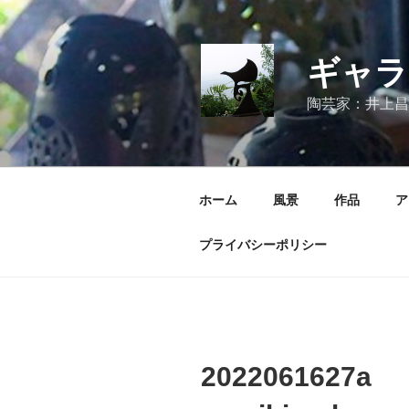
コ
ン
テ
ギャラ
ン
ツ
陶芸家：井上昌
へ
ス
キ
ッ
ホーム
風景
作品
ア
プ
プライバシーポリシー
2022061627a