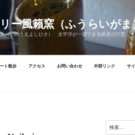
リー風籟窯（ふうらいがま
久（いのうえよしひさ） 太平洋が一望できる絶景の穴窯 ギ
ート散歩
アクセス
お問い合わせ
外部リンク
サ
検
索: