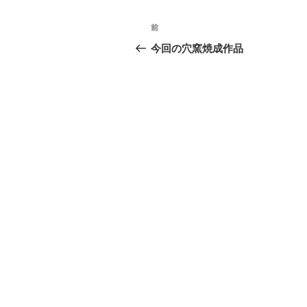
投
前
前
稿
の
今回の穴窯焼成作品
投
ナ
稿
ビ
ゲ
ー
シ
ョ
ン