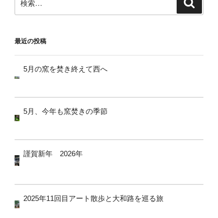
検
シ
索
索:
ョ
ン
最近の投稿
5月の窯を焚き終えて西へ
5月、今年も窯焚きの季節
謹賀新年 2026年
2025年11回目アート散歩と大和路を巡る旅