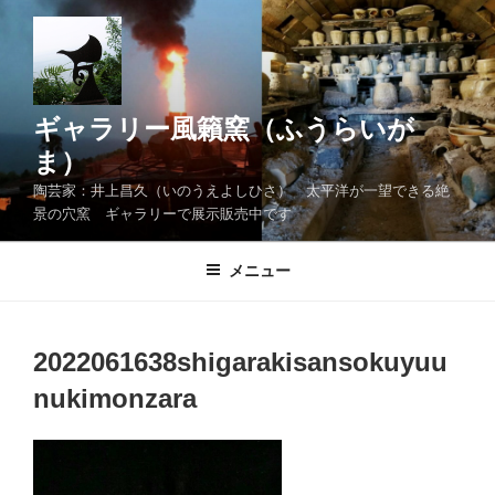
コ
ン
テ
ン
ツ
ギャラリー風籟窯（ふうらいが
へ
ま）
ス
陶芸家：井上昌久（いのうえよしひさ） 太平洋が一望できる絶
キ
景の穴窯 ギャラリーで展示販売中です
ッ
プ
メニュー
2022061638shigarakisansokuyuu
nukimonzara