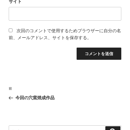
サイト
次回のコメントで使用するためブラウザーに自分の名
前、メールアドレス、サイトを保存する。
投
前
前
稿
の
今回の穴窯焼成作品
ナ
投
ビ
稿
ゲ
ー
検