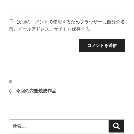
次回のコメントで使用するためブラウザーに自分の名
前、メールアドレス、サイトを保存する。
投
前
前
稿
の
今回の穴窯焼成作品
ナ
投
ビ
稿
ゲ
ー
検
検
シ
索
索: