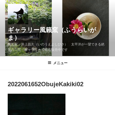
コ
ン
テ
ン
ツ
ギャラリー風籟窯（ふうらいが
へ
ま）
ス
陶芸家：井上昌久（いのうえよしひさ） 太平洋が一望できる絶
キ
景の穴窯 ギャラリーで展示販売中です
ッ
プ
メニュー
2022061652ObujeKakiki02