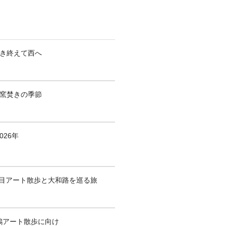
焚き終えて西へ
も窯焚きの季節
026年
1回目アート散歩と大和路を巡る旅
鶴アート散歩に向け