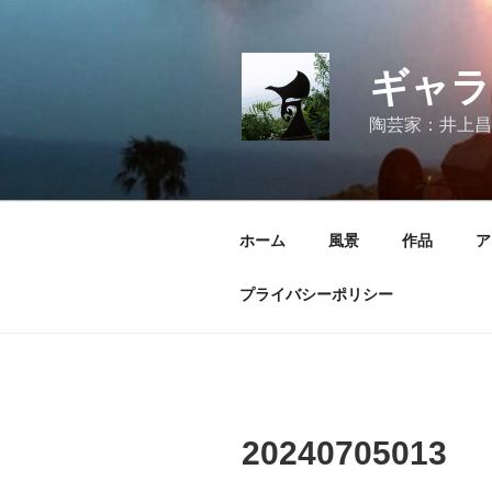
コ
ン
テ
ギャラ
ン
ツ
陶芸家：井上昌
へ
ス
キ
ッ
ホーム
風景
作品
ア
プ
プライバシーポリシー
20240705013