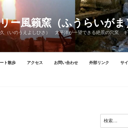
リー風籟窯（ふうらいがま
久（いのうえよしひさ） 太平洋が一望できる絶景の穴窯 ギ
ート散歩
アクセス
お問い合わせ
外部リンク
サ
検
索: