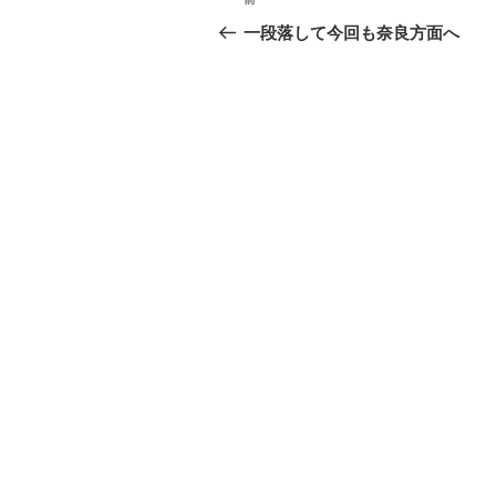
前
稿
の
一段落して今回も奈良方面へ
投
ナ
稿
ビ
ゲ
ー
シ
ョ
ン