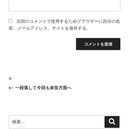
次回のコメントで使用するためブラウザーに自分の名
前、メールアドレス、サイトを保存する。
投
前
前
稿
の
一段落して今回も奈良方面へ
ナ
投
ビ
稿
ゲ
ー
検
検
シ
索
索: