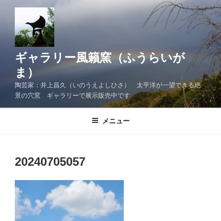
コ
ン
テ
ン
ツ
ギャラリー風籟窯（ふうらいが
へ
ま）
ス
陶芸家：井上昌久（いのうえよしひさ） 太平洋が一望できる絶
キ
景の穴窯 ギャラリーで展示販売中です
ッ
プ
メニュー
20240705057