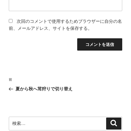
次回のコメントで使用するためブラウザーに自分の名
前、メールアドレス、サイトを保存する。
投
前
前
稿
の
夏から秋へ茸狩りで切り替え
ナ
投
ビ
稿
ゲ
ー
検
検
シ
索
索: