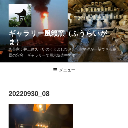
コ
ン
テ
ン
ツ
ギャラリー風籟窯（ふうらいが
へ
ま）
ス
陶芸家：井上昌久（いのうえよしひさ） 太平洋が一望できる絶
キ
景の穴窯 ギャラリーで展示販売中です
ッ
プ
メニュー
20220930_08