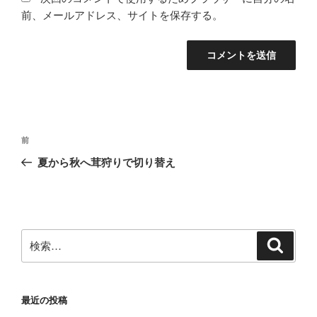
前、メールアドレス、サイトを保存する。
投
前
前
稿
の
夏から秋へ茸狩りで切り替え
ナ
投
ビ
稿
ゲ
ー
検
検
シ
索
索:
ョ
ン
最近の投稿