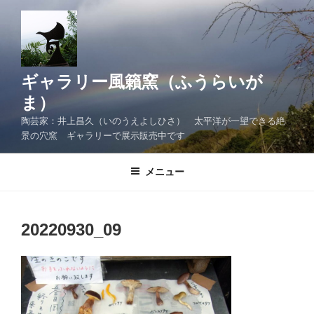
コ
ン
テ
ン
ツ
ギャラリー風籟窯（ふうらいが
へ
ま）
ス
陶芸家：井上昌久（いのうえよしひさ） 太平洋が一望できる絶
キ
景の穴窯 ギャラリーで展示販売中です
ッ
プ
メニュー
20220930_09