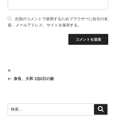
次回のコメントで使用するためブラウザーに自分の名
前、メールアドレス、サイトを保存する。
投
前
前
稿
の
奈良、大和 1泊2日の旅
ナ
投
ビ
稿
ゲ
ー
検
検
シ
索
索: