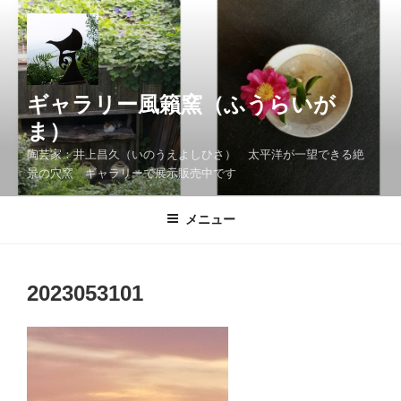
コ
ン
テ
ン
ツ
ギャラリー風籟窯（ふうらいが
へ
ま）
ス
陶芸家：井上昌久（いのうえよしひさ） 太平洋が一望できる絶
キ
景の穴窯 ギャラリーで展示販売中です
ッ
プ
メニュー
2023053101