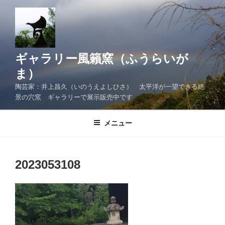
コ
ン
テ
ン
ツ
ギャラリー風籟窯（ふうらいが
へ
ま）
ス
陶芸家：井上昌久（いのうえよしひさ） 太平洋が一望できる絶
キ
景の穴窯 ギャラリーで展示販売中です
ッ
プ
メニュー
2023053108