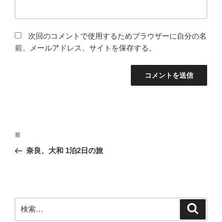
次回のコメントで使用するためブラウザーに自分の名
前、メールアドレス、サイトを保存する。
投
前
前
稿
の
奈良、大和 1泊2日の旅
ナ
投
ビ
稿
ゲ
ー
検
検
シ
索
索: