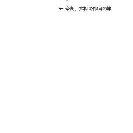
前
稿
の
奈良、大和 1泊2日の旅
投
ナ
稿
ビ
ゲ
ー
シ
ョ
ン