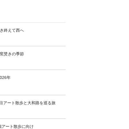
焚き終えて西へ
も窯焚きの季節
026年
1回目アート散歩と大和路を巡る旅
鶴アート散歩に向け