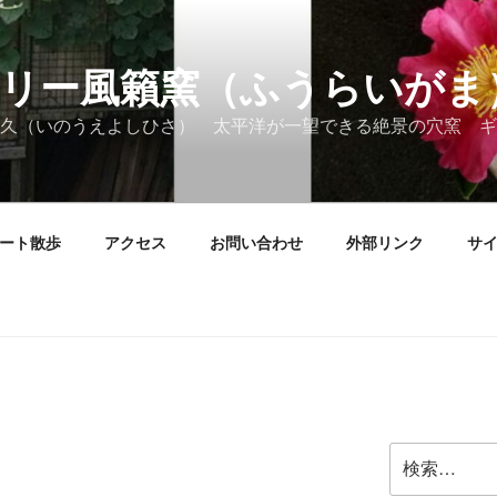
リー風籟窯（ふうらいがま
久（いのうえよしひさ） 太平洋が一望できる絶景の穴窯 ギ
ート散歩
アクセス
お問い合わせ
外部リンク
サ
検
索: