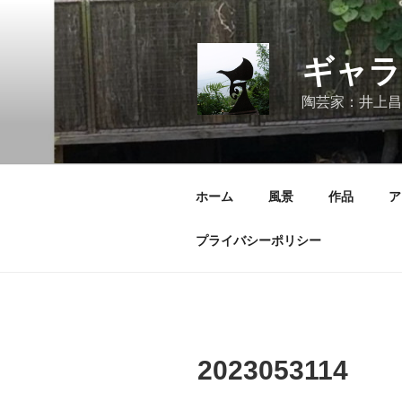
コ
ン
テ
ギャラ
ン
ツ
陶芸家：井上昌
へ
ス
キ
ッ
ホーム
風景
作品
ア
プ
プライバシーポリシー
2023053114