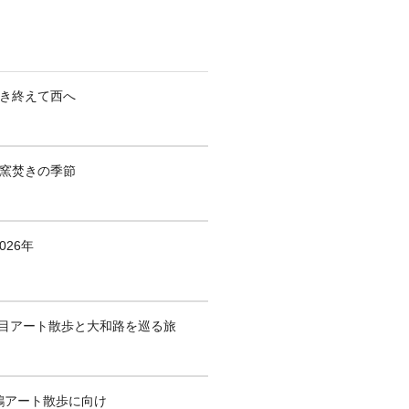
焚き終えて西へ
も窯焚きの季節
026年
1回目アート散歩と大和路を巡る旅
鶴アート散歩に向け