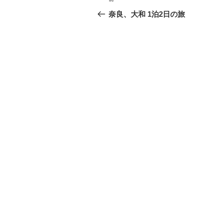
前
稿
の
奈良、大和 1泊2日の旅
投
ナ
稿
ビ
ゲ
ー
シ
ョ
ン