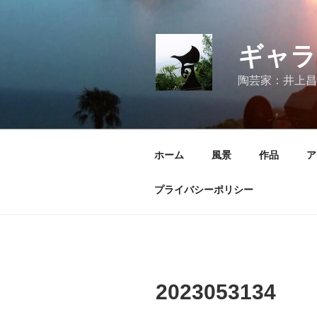
コ
ン
テ
ギャラ
ン
ツ
陶芸家：井上昌
へ
ス
キ
ッ
ホーム
風景
作品
ア
プ
プライバシーポリシー
2023053134