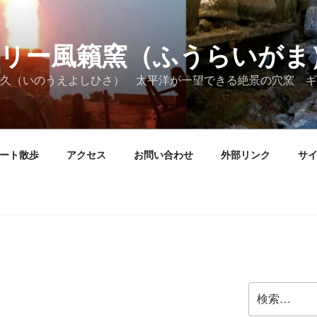
リー風籟窯（ふうらいがま
久（いのうえよしひさ） 太平洋が一望できる絶景の穴窯 ギ
ート散歩
アクセス
お問い合わせ
外部リンク
サ
検
索: