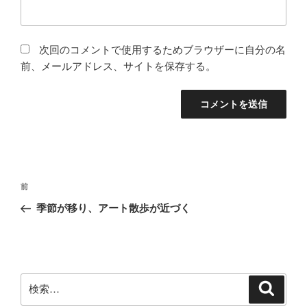
次回のコメントで使用するためブラウザーに自分の名
前、メールアドレス、サイトを保存する。
投
前
前
稿
の
季節が移り、アート散歩が近づく
ナ
投
ビ
稿
ゲ
ー
検
検
シ
索
索: