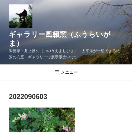
コ
ン
テ
ン
ツ
ギャラリー風籟窯（ふうらいが
へ
ま）
ス
陶芸家：井上昌久（いのうえよしひさ） 太平洋が一望できる絶
キ
景の穴窯 ギャラリーで展示販売中です
ッ
プ
メニュー
2022090603