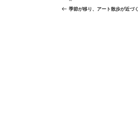
前
稿
の
季節が移り、アート散歩が近づく
投
ナ
稿
ビ
ゲ
ー
シ
ョ
ン