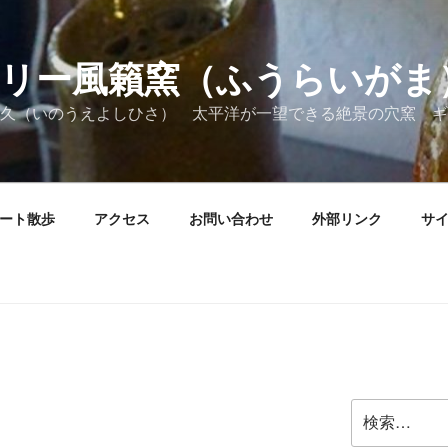
リー風籟窯（ふうらいがま
久（いのうえよしひさ） 太平洋が一望できる絶景の穴窯 ギ
ート散歩
アクセス
お問い合わせ
外部リンク
サ
検
索: