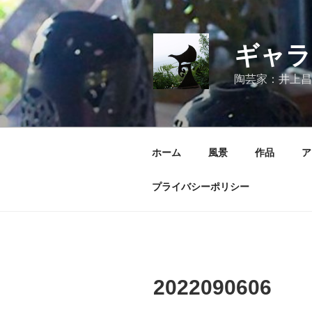
コ
ン
テ
ギャラ
ン
ツ
陶芸家：井上昌
へ
ス
キ
ッ
ホーム
風景
作品
ア
プ
プライバシーポリシー
2022090606