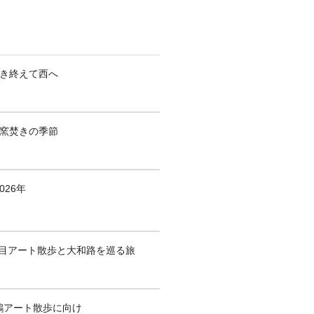
焚き終えて西へ
も窯焚きの季節
026年
1回目アート散歩と大和路を巡る旅
鶴アート散歩に向け