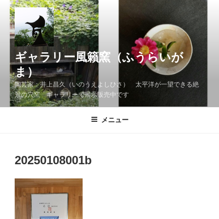
コ
ン
テ
ン
ツ
ギャラリー風籟窯（ふうらいが
へ
ま）
ス
陶芸家：井上昌久（いのうえよしひさ） 太平洋が一望できる絶
キ
景の穴窯 ギャラリーで展示販売中です
ッ
プ
メニュー
20250108001b