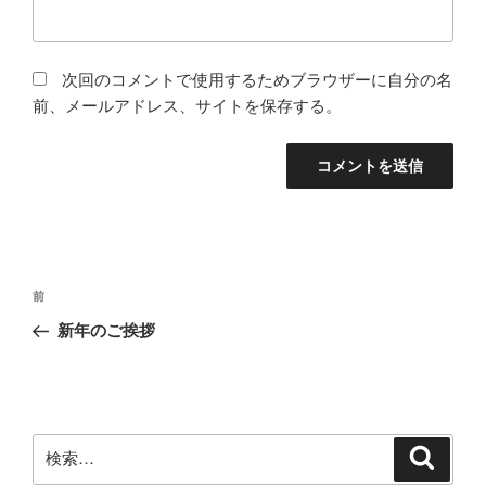
次回のコメントで使用するためブラウザーに自分の名
前、メールアドレス、サイトを保存する。
投
前
前
稿
の
新年のご挨拶
ナ
投
ビ
稿
ゲ
ー
検
検
シ
索
索: