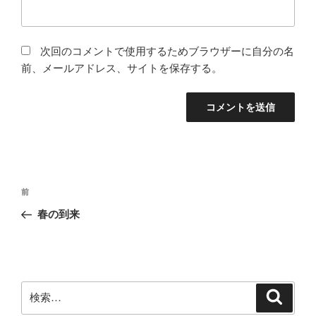
次回のコメントで使用するためブラウザーに自分の名
前、メールアドレス、サイトを保存する。
投
前
前
稿
の
春の到来
ナ
投
ビ
稿
ゲ
ー
検
検
シ
索
索: