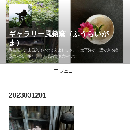
コ
ン
テ
ン
ツ
ギャラリー風籟窯（ふうらいが
へ
ま）
ス
陶芸家：井上昌久（いのうえよしひさ） 太平洋が一望できる絶
キ
景の穴窯 ギャラリーで展示販売中です
ッ
プ
メニュー
2023031201