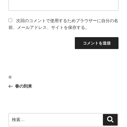
次回のコメントで使用するためブラウザーに自分の名
前、メールアドレス、サイトを保存する。
投
前
前
稿
の
春の到来
ナ
投
ビ
稿
ゲ
ー
検
検
シ
索
索: