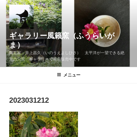
コ
ン
テ
ン
ツ
ギャラリー風籟窯（ふうらいが
へ
ま）
ス
陶芸家：井上昌久（いのうえよしひさ） 太平洋が一望できる絶
キ
景の穴窯 ギャラリーで展示販売中です
ッ
プ
メニュー
2023031212