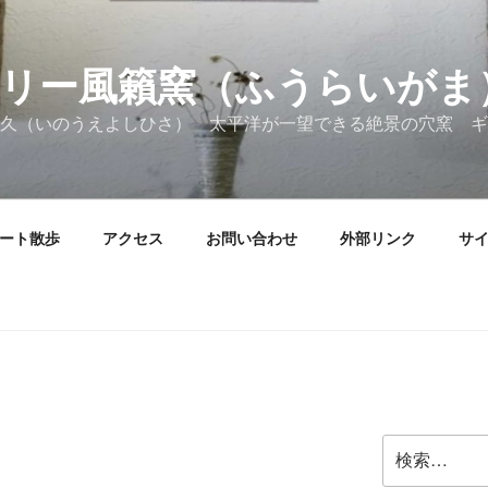
リー風籟窯（ふうらいがま
久（いのうえよしひさ） 太平洋が一望できる絶景の穴窯 ギ
ート散歩
アクセス
お問い合わせ
外部リンク
サ
検
索: