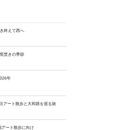
焚き終えて西へ
も窯焚きの季節
026年
1回目アート散歩と大和路を巡る旅
鶴アート散歩に向け