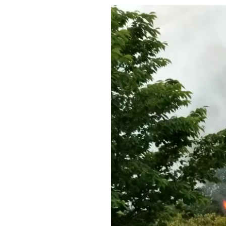
動
画
プ
レ
ー
ヤ
ー