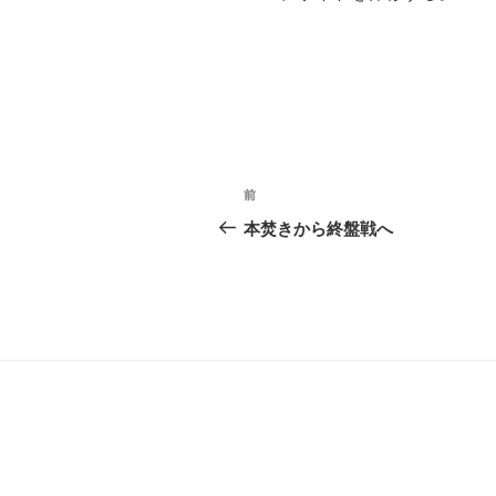
投
前
前
稿
の
本焚きから終盤戦へ
投
ナ
稿
ビ
ゲ
ー
シ
ョ