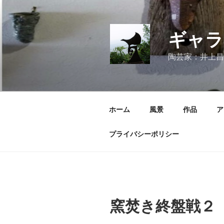
コ
ン
テ
ギャラ
ン
ツ
陶芸家：井上昌
へ
ス
キ
ッ
ホーム
風景
作品
ア
プ
プライバシーポリシー
窯焚き終盤戦２