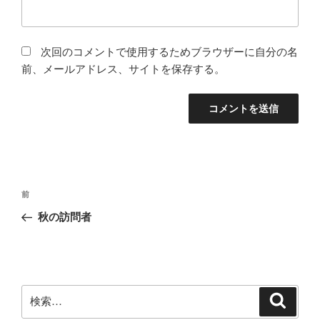
次回のコメントで使用するためブラウザーに自分の名
前、メールアドレス、サイトを保存する。
投
前
前
稿
の
秋の訪問者
ナ
投
ビ
稿
ゲ
ー
検
検
シ
索
索: