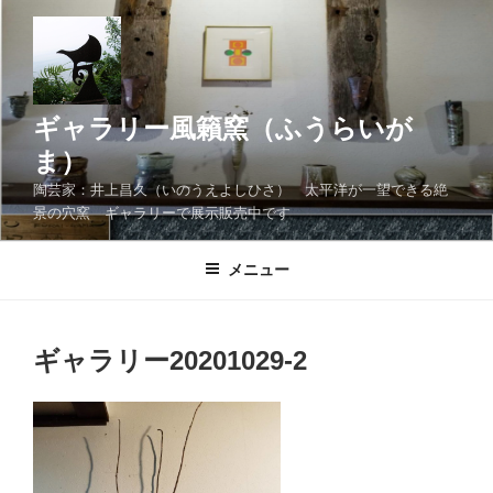
コ
ン
テ
ン
ツ
ギャラリー風籟窯（ふうらいが
へ
ま）
ス
陶芸家：井上昌久（いのうえよしひさ） 太平洋が一望できる絶
キ
景の穴窯 ギャラリーで展示販売中です
ッ
プ
メニュー
ギャラリー20201029-2