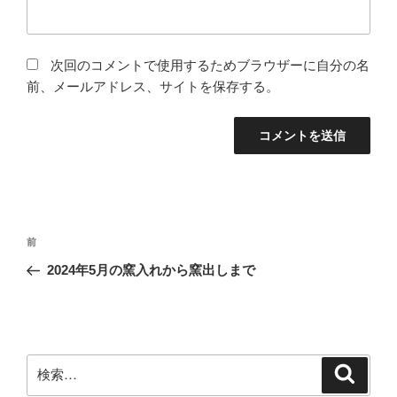
次回のコメントで使用するためブラウザーに自分の名
前、メールアドレス、サイトを保存する。
投
前
前
稿
の
2024年5月の窯入れから窯出しまで
ナ
投
ビ
稿
ゲ
ー
検
検
シ
索
索: