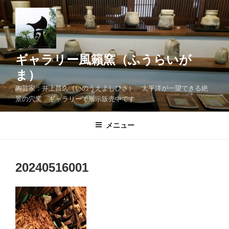
コ
ン
テ
ン
ツ
ギャラリー風籟窯（ふうらいが
へ
ま）
ス
陶芸家：井上昌久（いのうえよしひさ） 太平洋が一望できる絶
キ
景の穴窯 ギャラリーで展示販売中です
ッ
プ
メニュー
20240516001