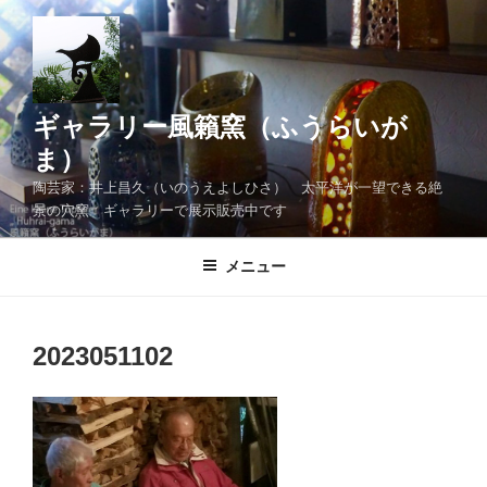
コ
ン
テ
ン
ツ
ギャラリー風籟窯（ふうらいが
へ
ま）
ス
陶芸家：井上昌久（いのうえよしひさ） 太平洋が一望できる絶
キ
景の穴窯 ギャラリーで展示販売中です
ッ
プ
メニュー
2023051102