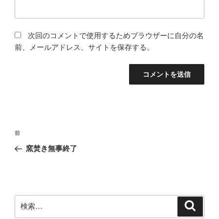
次回のコメントで使用するためブラウザーに自分の名
前、メールアドレス、サイトを保存する。
投
前
前
稿
の
窯焚き無事終了
ナ
投
ビ
稿
ゲ
ー
検
検
シ
索
索: