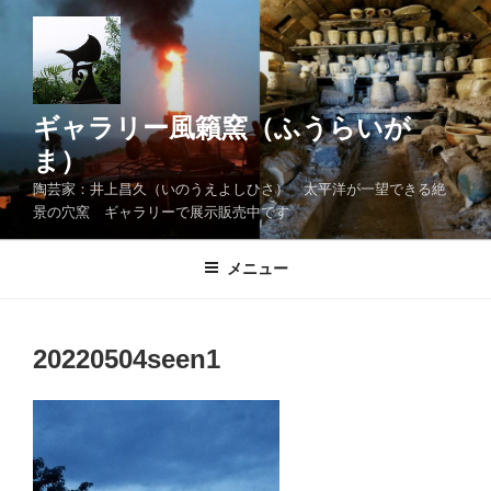
コ
ン
テ
ン
ツ
ギャラリー風籟窯（ふうらいが
へ
ま）
ス
陶芸家：井上昌久（いのうえよしひさ） 太平洋が一望できる絶
キ
景の穴窯 ギャラリーで展示販売中です
ッ
プ
メニュー
20220504seen1