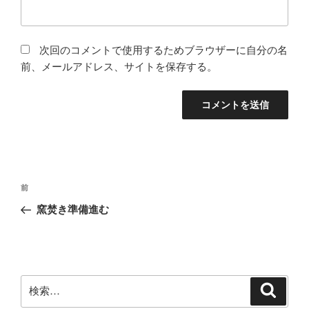
次回のコメントで使用するためブラウザーに自分の名
前、メールアドレス、サイトを保存する。
投
前
前
稿
の
窯焚き準備進む
ナ
投
ビ
稿
ゲ
ー
検
検
シ
索
索: