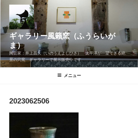
コ
ン
テ
ン
ツ
ギャラリー風籟窯（ふうらいが
へ
ま）
ス
陶芸家：井上昌久（いのうえよしひさ） 太平洋が一望できる絶
キ
景の穴窯 ギャラリーで展示販売中です
ッ
プ
メニュー
2023062506