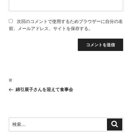
次回のコメントで使用するためブラウザーに自分の名
前、メールアドレス、サイトを保存する。
投
前
前
稿
の
綿引展子さんを迎えて食事会
ナ
投
ビ
稿
ゲ
ー
検
検
シ
索
索: