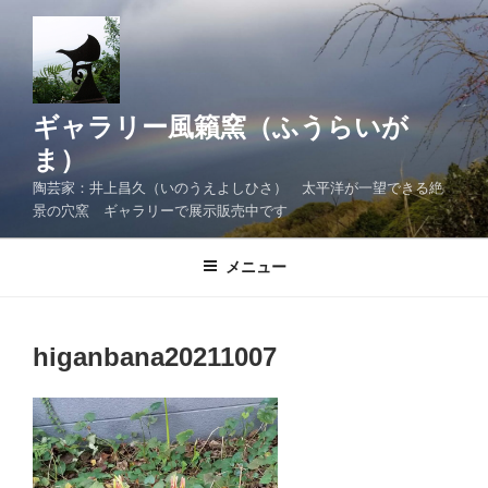
コ
ン
テ
ン
ツ
ギャラリー風籟窯（ふうらいが
へ
ま）
ス
陶芸家：井上昌久（いのうえよしひさ） 太平洋が一望できる絶
キ
景の穴窯 ギャラリーで展示販売中です
ッ
プ
メニュー
higanbana20211007