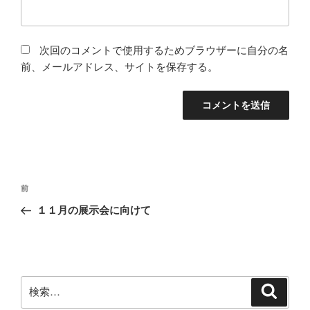
次回のコメントで使用するためブラウザーに自分の名
前、メールアドレス、サイトを保存する。
投
前
前
稿
の
１１月の展示会に向けて
ナ
投
ビ
稿
ゲ
ー
検
検
シ
索
索: