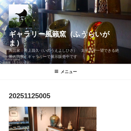
コ
ン
テ
ン
ツ
ギャラリー風籟窯（ふうらいが
へ
ま）
ス
陶芸家：井上昌久（いのうえよしひさ） 太平洋が一望できる絶
キ
景の穴窯 ギャラリーで展示販売中です
ッ
プ
メニュー
20251125005