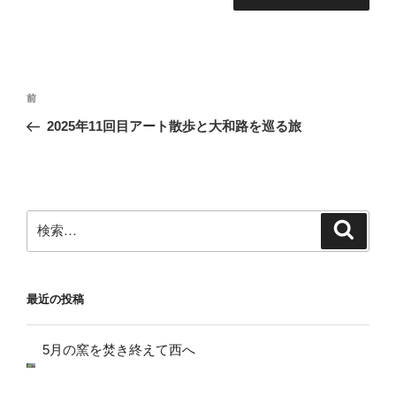
投
前
前
稿
の
2025年11回目アート散歩と大和路を巡る旅
ナ
投
ビ
稿
ゲ
ー
検
検
シ
索
索:
ョ
ン
最近の投稿
5月の窯を焚き終えて西へ