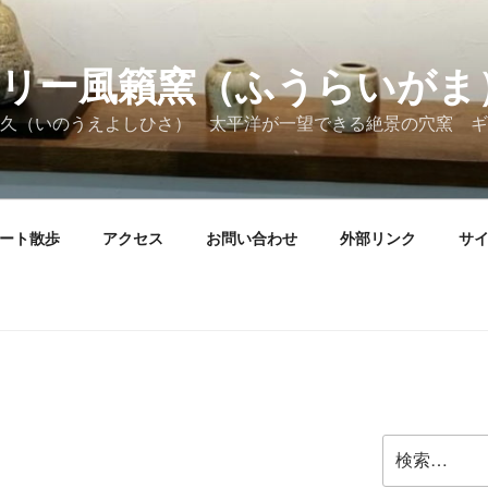
リー風籟窯（ふうらいがま
久（いのうえよしひさ） 太平洋が一望できる絶景の穴窯 ギ
ート散歩
アクセス
お問い合わせ
外部リンク
サ
検
索: