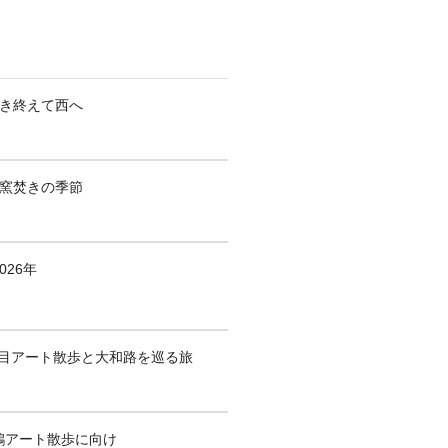
焚き終えて西へ
も窯焚きの季節
026年
1回目アート散歩と大和路を巡る旅
鶴アート散歩に向け