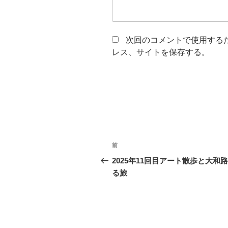
次回のコメントで使用する
レス、サイトを保存する。
投
前
前
稿
の
2025年11回目アート散歩と大和
投
る旅
ナ
稿
ビ
ゲ