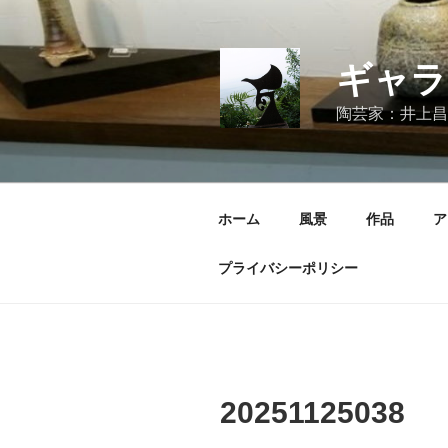
コ
ン
テ
ギャラ
ン
ツ
陶芸家：井上昌
へ
ス
キ
ッ
ホーム
風景
作品
ア
プ
プライバシーポリシー
20251125038