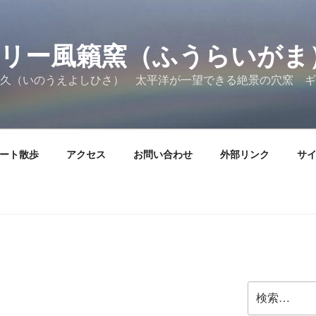
リー風籟窯（ふうらいがま
久（いのうえよしひさ） 太平洋が一望できる絶景の穴窯 ギ
ート散歩
アクセス
お問い合わせ
外部リンク
サ
検
索: