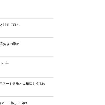
焚き終えて西へ
も窯焚きの季節
026年
1回目アート散歩と大和路を巡る旅
鶴アート散歩に向け