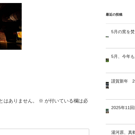
最近の投稿
5月の窯を
5月、今年
謹賀新年 2
とはありません。
※
が付いている欄は必
2025年1
湯河原、真