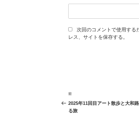
次回のコメントで使用する
レス、サイトを保存する。
投
前
前
稿
の
2025年11回目アート散歩と大和
投
る旅
ナ
稿
ビ
ゲ