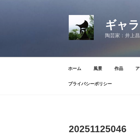
コ
ン
テ
ギャラ
ン
ツ
陶芸家：井上昌
へ
ス
キ
ッ
ホーム
風景
作品
ア
プ
プライバシーポリシー
20251125046