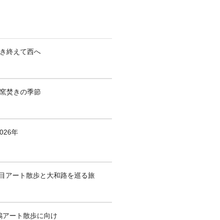
焚き終えて西へ
も窯焚きの季節
026年
1回目アート散歩と大和路を巡る旅
鶴アート散歩に向け