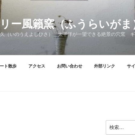
リー風籟窯（ふうらいがま
久（いのうえよしひさ） 太平洋が一望できる絶景の穴窯 ギ
ート散歩
アクセス
お問い合わせ
外部リンク
サ
検
索: