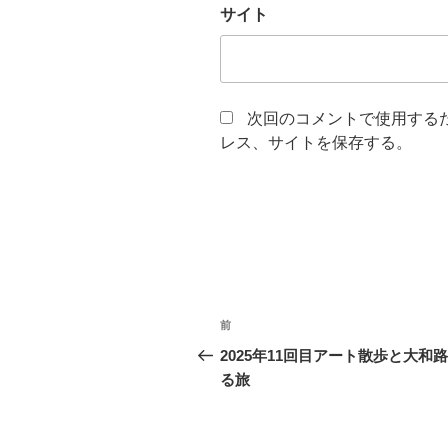
サイト
次回のコメントで使用する
レス、サイトを保存する。
投
前
前
稿
の
2025年11回目アート散歩と大和
投
る旅
ナ
稿
ビ