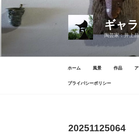
コ
ン
テ
ギャラ
ン
ツ
陶芸家：井上昌
へ
ス
キ
ッ
ホーム
風景
作品
ア
プ
プライバシーポリシー
20251125064