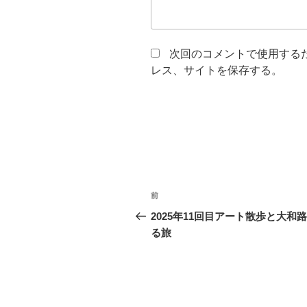
次回のコメントで使用する
レス、サイトを保存する。
投
前
前
稿
の
2025年11回目アート散歩と大和
投
る旅
ナ
稿
ビ
ゲ