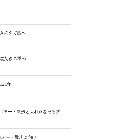
焚き終えて西へ
も窯焚きの季節
026年
1回目アート散歩と大和路を巡る旅
鶴アート散歩に向け