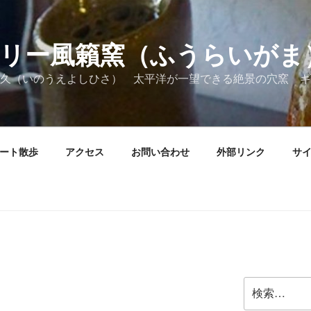
リー風籟窯（ふうらいがま
久（いのうえよしひさ） 太平洋が一望できる絶景の穴窯 ギ
ート散歩
アクセス
お問い合わせ
外部リンク
サ
検
索: