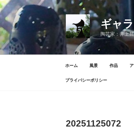
コ
ン
テ
ギャラ
ン
ツ
陶芸家：井上昌
へ
ス
キ
ッ
ホーム
風景
作品
ア
プ
プライバシーポリシー
20251125072