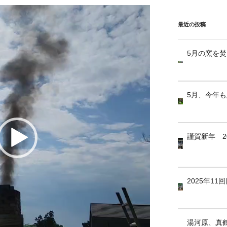
最近の投稿
5月の窯を
5月、今年
謹賀新年 2
2025年1
湯河原、真