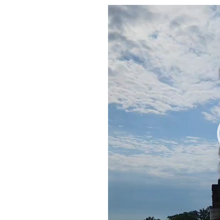
動
画
プ
レ
ー
ヤ
ー