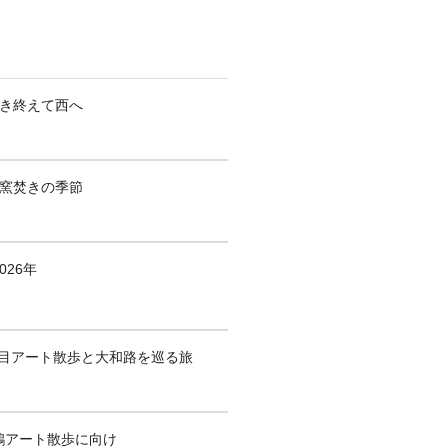
焚き終えて西へ
も窯焚きの季節
026年
1回目アート散歩と大和路を巡る旅
鶴アート散歩に向け