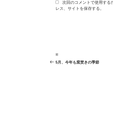
次回のコメントで使用する
レス、サイトを保存する。
投
前
前
稿
の
5月、今年も窯焚きの季節
投
ナ
稿
ビ
ゲ
ー
シ