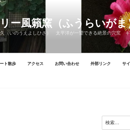
リー風籟窯（ふうらいがま
久（いのうえよしひさ） 太平洋が一望できる絶景の穴窯 ギ
ート散歩
アクセス
お問い合わせ
外部リンク
サ
検
索: