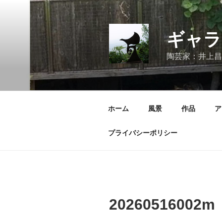
コ
ン
テ
ギャラ
ン
ツ
陶芸家：井上昌
へ
ス
キ
ッ
ホーム
風景
作品
ア
プ
プライバシーポリシー
20260516002m