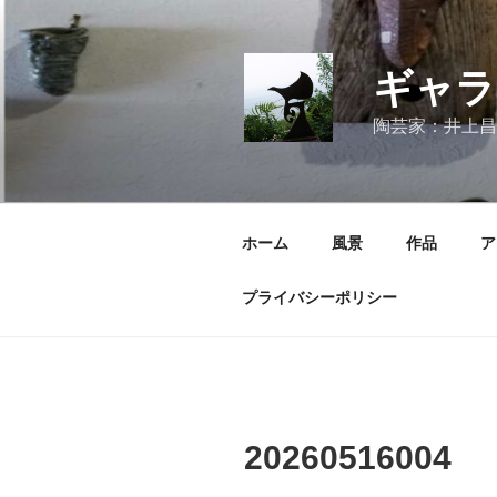
コ
ン
テ
ギャラ
ン
ツ
陶芸家：井上昌
へ
ス
キ
ッ
ホーム
風景
作品
ア
プ
プライバシーポリシー
20260516004