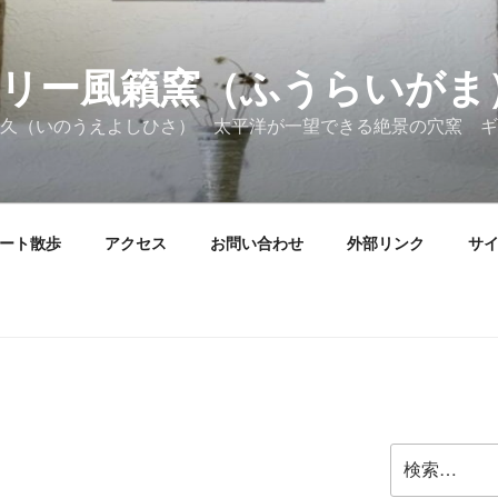
リー風籟窯（ふうらいがま
久（いのうえよしひさ） 太平洋が一望できる絶景の穴窯 ギ
ート散歩
アクセス
お問い合わせ
外部リンク
サ
検
索: