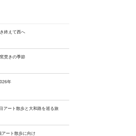
焚き終えて西へ
も窯焚きの季節
026年
1回目アート散歩と大和路を巡る旅
鶴アート散歩に向け