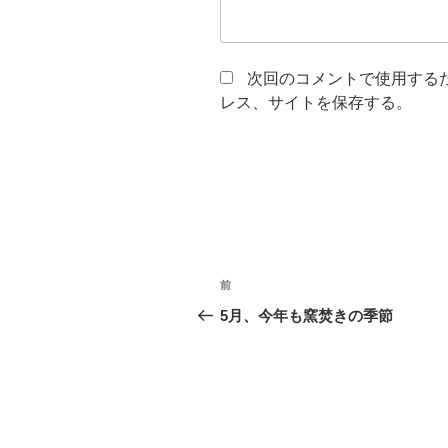
次回のコメントで使用する
レス、サイトを保存する。
投
前
前
稿
の
5月、今年も窯焚きの季節
投
ナ
稿
ビ
ゲ