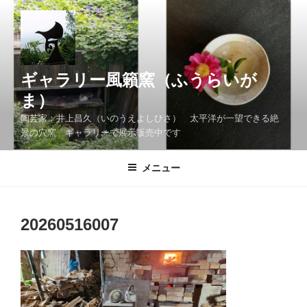
コ
ン
テ
ン
ツ
ギャラリー風籟窯（ふうらいが
へ
ま）
ス
陶芸家：井上昌久（いのうえよしひさ） 太平洋が一望できる絶
キ
景の穴窯 ギャラリーで展示販売中です
ッ
プ
メニュー
20260516007