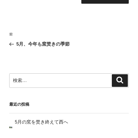
投
前
前
稿
の
5月、今年も窯焚きの季節
ナ
投
ビ
稿
ゲ
ー
検
検
シ
索
索:
ョ
ン
最近の投稿
5月の窯を焚き終えて西へ