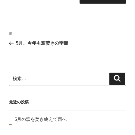
投
前
前
稿
の
5月、今年も窯焚きの季節
ナ
投
ビ
稿
ゲ
ー
検
検
シ
索
索:
ョ
ン
最近の投稿
5月の窯を焚き終えて西へ