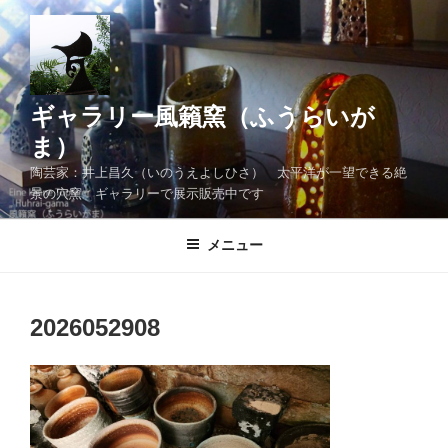
コ
ン
テ
ン
ツ
ギャラリー風籟窯（ふうらいが
へ
ま）
ス
陶芸家：井上昌久（いのうえよしひさ） 太平洋が一望できる絶
キ
景の穴窯 ギャラリーで展示販売中です
ッ
プ
メニュー
2026052908