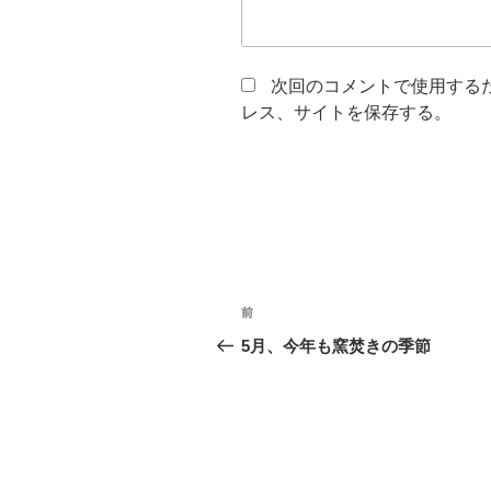
次回のコメントで使用する
レス、サイトを保存する。
投
前
前
稿
の
5月、今年も窯焚きの季節
投
ナ
稿
ビ
ゲ