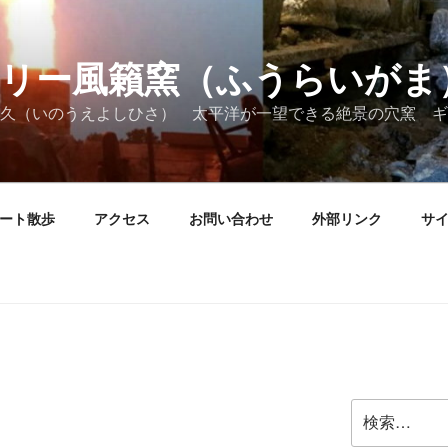
リー風籟窯（ふうらいがま
久（いのうえよしひさ） 太平洋が一望できる絶景の穴窯 ギ
ート散歩
アクセス
お問い合わせ
外部リンク
サ
検
索: