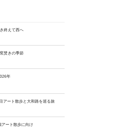
焚き終えて西へ
も窯焚きの季節
026年
1回目アート散歩と大和路を巡る旅
鶴アート散歩に向け