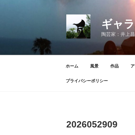
コ
ン
テ
ギャラ
ン
ツ
陶芸家：井上昌
へ
ス
キ
ッ
ホーム
風景
作品
ア
プ
プライバシーポリシー
2026052909