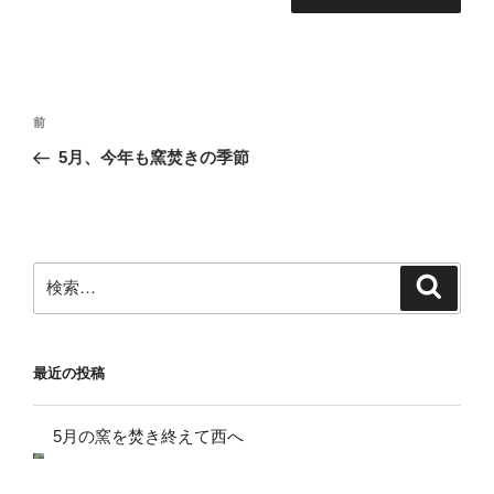
投
前
前
稿
の
5月、今年も窯焚きの季節
ナ
投
ビ
稿
ゲ
ー
検
検
シ
索
索:
ョ
ン
最近の投稿
5月の窯を焚き終えて西へ