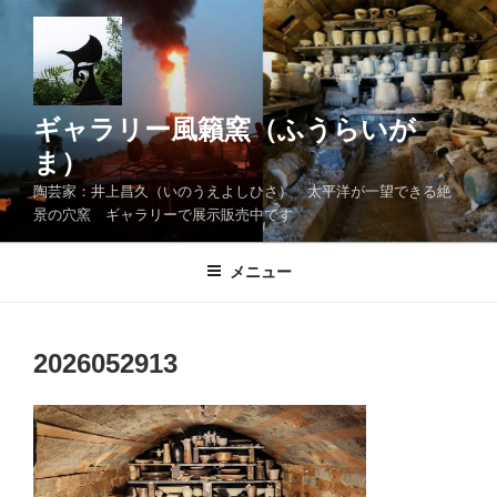
コ
ン
テ
ン
ツ
ギャラリー風籟窯（ふうらいが
へ
ま）
ス
陶芸家：井上昌久（いのうえよしひさ） 太平洋が一望できる絶
キ
景の穴窯 ギャラリーで展示販売中です
ッ
プ
メニュー
2026052913