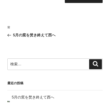
投
前
前
稿
の
5月の窯を焚き終えて西へ
ナ
投
ビ
稿
ゲ
ー
検
検
シ
索
索:
ョ
ン
最近の投稿
5月の窯を焚き終えて西へ