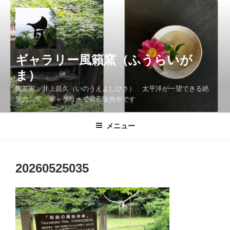
コ
ン
テ
ン
ツ
ギャラリー風籟窯（ふうらいが
へ
ま）
ス
陶芸家：井上昌久（いのうえよしひさ） 太平洋が一望できる絶
キ
景の穴窯 ギャラリーで展示販売中です
ッ
プ
メニュー
20260525035