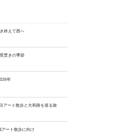
焚き終えて西へ
も窯焚きの季節
026年
1回目アート散歩と大和路を巡る旅
鶴アート散歩に向け