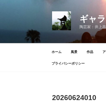
コ
ン
テ
ギャラ
ン
ツ
陶芸家：井上昌
へ
ス
キ
ッ
ホーム
風景
作品
ア
プ
プライバシーポリシー
20260624010