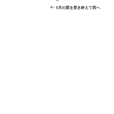
前
稿
の
5月の窯を焚き終えて西へ
投
ナ
稿
ビ
ゲ
ー
シ
ョ
ン