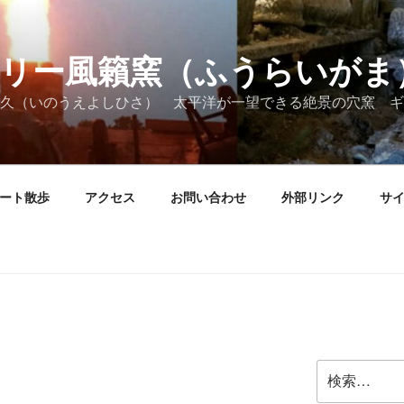
リー風籟窯（ふうらいがま
久（いのうえよしひさ） 太平洋が一望できる絶景の穴窯 ギ
ート散歩
アクセス
お問い合わせ
外部リンク
サ
検
索: