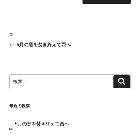
投
前
前
稿
の
5月の窯を焚き終えて西へ
ナ
投
ビ
稿
ゲ
ー
検
検
シ
索
索:
ョ
ン
最近の投稿
5月の窯を焚き終えて西へ