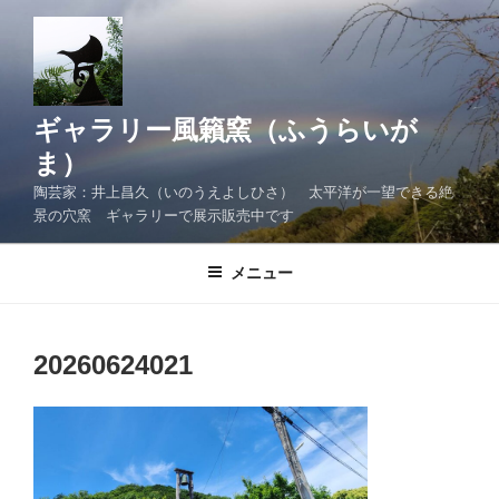
コ
ン
テ
ン
ツ
ギャラリー風籟窯（ふうらいが
へ
ま）
ス
陶芸家：井上昌久（いのうえよしひさ） 太平洋が一望できる絶
キ
景の穴窯 ギャラリーで展示販売中です
ッ
プ
メニュー
20260624021