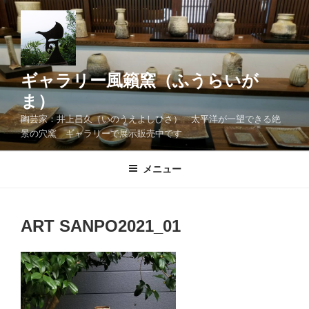
コ
ン
テ
ン
ツ
ギャラリー風籟窯（ふうらいが
へ
ま）
ス
陶芸家：井上昌久（いのうえよしひさ） 太平洋が一望できる絶
キ
景の穴窯 ギャラリーで展示販売中です
ッ
プ
メニュー
ART SANPO2021_01