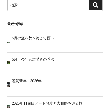
検
検
シ
索
索:
ョ
ン
最近の投稿
5月の窯を焚き終えて西へ
5月、今年も窯焚きの季節
謹賀新年 2026年
2025年11回目アート散歩と大和路を巡る旅