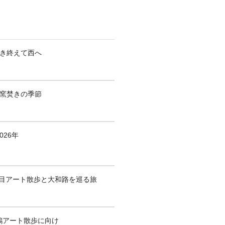
焚き終えて西へ
も窯焚きの季節
026年
1回目アート散歩と大和路を巡る旅
鶴アート散歩に向け