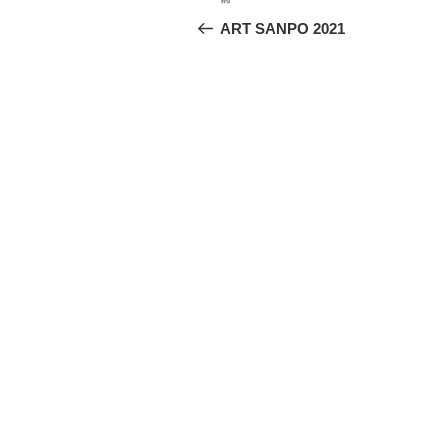
前
稿
の
ART SANPO 2021
投
ナ
稿
ビ
ゲ
ー
シ
ョ
ン