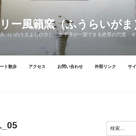
リー風籟窯（ふうらいがま
久（いのうえよしひさ） 太平洋が一望できる絶景の穴窯 ギ
ート散歩
アクセス
お問い合わせ
外部リンク
サ
1_05
検
索: