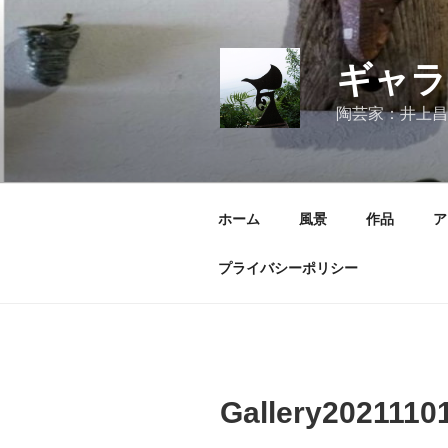
コ
ン
テ
ギャラ
ン
ツ
陶芸家：井上昌
へ
ス
キ
ッ
ホーム
風景
作品
ア
プ
プライバシーポリシー
Gallery2021110