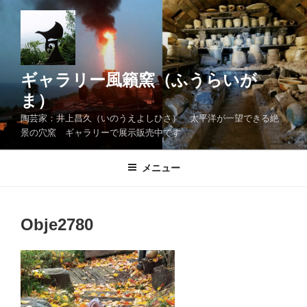
コ
ン
テ
ン
ツ
ギャラリー風籟窯（ふうらいが
へ
ま）
ス
陶芸家：井上昌久（いのうえよしひさ） 太平洋が一望できる絶
キ
景の穴窯 ギャラリーで展示販売中です
ッ
プ
メニュー
Obje2780