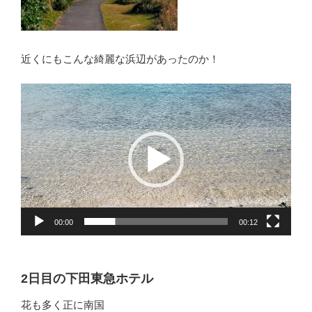
近くにもこんな綺麗な浜辺があったのか！
動
画
プ
レ
ー
ヤ
ー
00:00
00:12
2日目の下田東急ホテル
花も多く正に南国