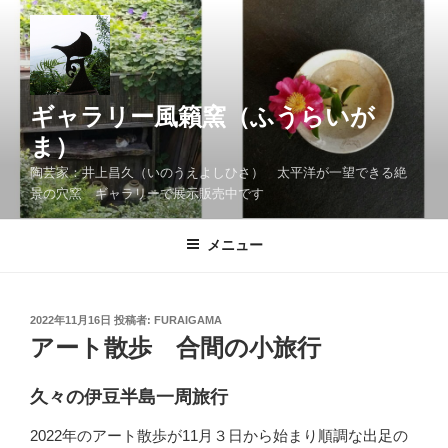
コ
ン
テ
ン
ツ
ギャラリー風籟窯（ふうらいが
へ
ま）
ス
陶芸家：井上昌久（いのうえよしひさ） 太平洋が一望できる絶
キ
景の穴窯 ギャラリーで展示販売中です
ッ
プ
メニュー
投
2022年11月16日
投稿者:
FURAIGAMA
稿
アート散歩 合間の小旅行
日:
久々の伊豆半島一周旅行
2022年のアート散歩が11月３日から始まり順調な出足の