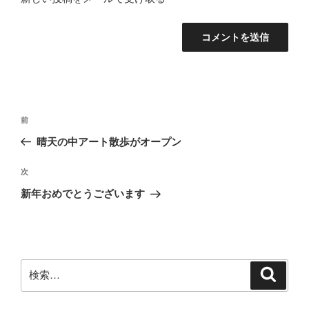
投
前
前
稿
の
晴天の中アート散歩がオープン
ナ
投
ビ
稿
次
次
ゲ
の
新年おめでとうございます
投
ー
稿
シ
ョ
ン
検
検
索
索: