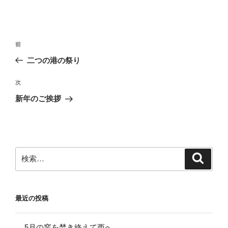
投
前
前
稿
の
二つの港の祭り
ナ
投
ビ
稿
次
次
ゲ
の
新年のご挨拶
投
ー
稿
シ
ョ
ン
検
検
索
索:
最近の投稿
5月の窯を焚き終えて西へ