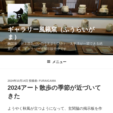
コ
ン
テ
ン
ツ
ギャラリー風籟窯（ふうらいが
へ
ま）
ス
陶芸家：井上昌久（いのうえよしひさ） 太平洋が一望できる絶
キ
景の穴窯 ギャラリーで展示販売中です
ッ
プ
メニュー
投
2024年10月14日
投稿者:
FURAIGAMA
稿
2024アート散歩の季節が近づいて
日:
きた
ようやく秋風が立つようになって、玄関脇の掲示板を作