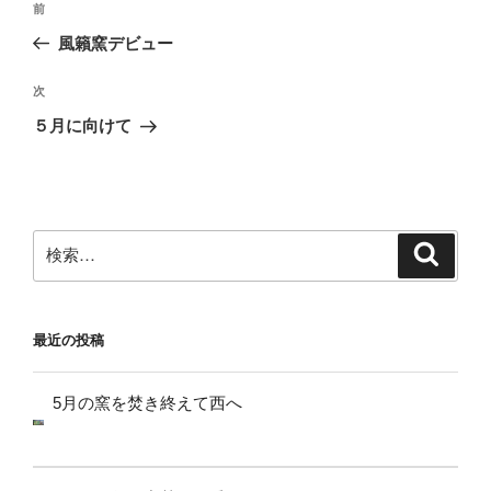
前
前
稿
の
風籟窯デビュー
ナ
投
ビ
稿
次
次
ゲ
の
５月に向けて
投
ー
稿
シ
ョ
ン
検
検
索
索:
最近の投稿
5月の窯を焚き終えて西へ