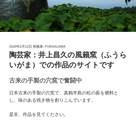
投
2020年2月12日
投稿者:
FURAIGAMA
稿
陶芸家：井上昌久の風籟窯（ふうら
日:
いがま）での作品のサイトです
古来の手製の穴窯で奮闘中
日本古来の手製の穴窯で、真鶴半島の松の薪を燃料と
し、味のある焼き物を創りこんでいます。
是非、作品を見てください。