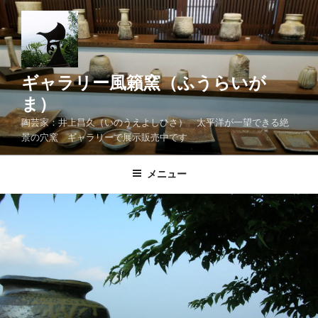
コ
ン
テ
ン
ツ
ギャラリー風籟窯（ふうらいが
へ
ま）
ス
陶芸家：井上昌久（いのうえよしひさ） 太平洋が一望できる絶
キ
景の穴窯 ギャラリーで展示販売中です
ッ
プ
メニュー